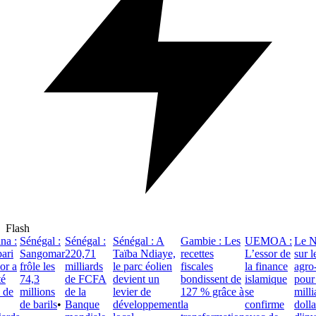
Flash
a :
Sénégal :
Sénégal :
Sénégal : A
Gambie : Les
UEMOA :
Le Nig
ri
Sangomar
220,71
Taïba Ndiaye,
recettes
L’essor de
sur le
r a
frôle les
milliards
le parc éolien
fiscales
la finance
agro-i
74,3
de FCFA
devient un
bondissent de
islamique
pour a
de
millions
de la
levier de
127 % grâce à
se
millia
de barils
•
Banque
développement
la
confirme
dollar