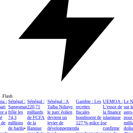
Flash
 :
Sénégal :
Sénégal :
Sénégal : A
Gambie : Les
UEMOA :
Le Nig
ri
Sangomar
220,71
Taïba Ndiaye,
recettes
L’essor de
sur le
r a
frôle les
milliards
le parc éolien
fiscales
la finance
agro-i
74,3
de FCFA
devient un
bondissent de
islamique
pour at
de
millions
de la
levier de
127 % grâce à
se
millia
de barils
•
Banque
développement
la
confirme
dollar