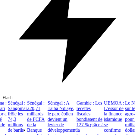
Flash
 :
Sénégal :
Sénégal :
Sénégal : A
Gambie : Les
UEMOA :
Le Nig
ri
Sangomar
220,71
Taïba Ndiaye,
recettes
L’essor de
sur le
r a
frôle les
milliards
le parc éolien
fiscales
la finance
agro-in
74,3
de FCFA
devient un
bondissent de
islamique
pour at
de
millions
de la
levier de
127 % grâce à
se
milliar
de barils
•
Banque
développement
la
confirme
dollars