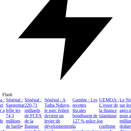
Flash
:
Sénégal :
Sénégal :
Sénégal : A
Gambie : Les
UEMOA :
Le Nige
i
Sangomar
220,71
Taïba Ndiaye,
recettes
L’essor de
sur les
 a
frôle les
milliards
le parc éolien
fiscales
la finance
agro-ind
74,3
de FCFA
devient un
bondissent de
islamique
pour att
e
millions
de la
levier de
127 % grâce à
se
milliard
de barils
•
Banque
développement
la
confirme
dollars