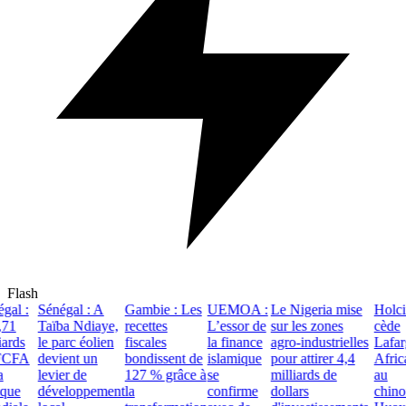
Flash
al :
Sénégal : A
Gambie : Les
UEMOA :
Le Nigeria mise
Holci
71
Taïba Ndiaye,
recettes
L’essor de
sur les zones
cède
rds
le parc éolien
fiscales
la finance
agro-industrielles
Lafarg
CFA
devient un
bondissent de
islamique
pour attirer 4,4
Africa
levier de
127 % grâce à
se
milliards de
au
ue
développement
la
confirme
dollars
chinois