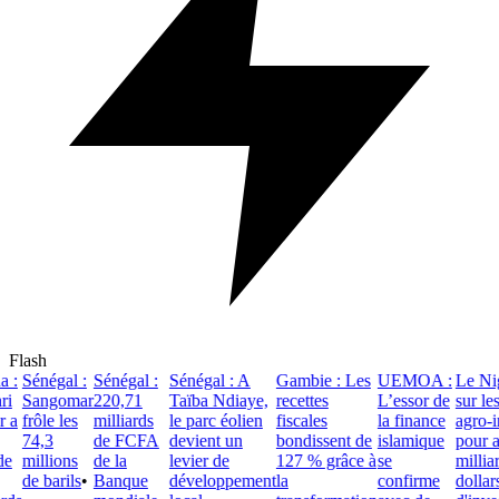
Flash
:
Sénégal :
Sénégal :
Sénégal : A
Gambie : Les
UEMOA :
Le Nige
i
Sangomar
220,71
Taïba Ndiaye,
recettes
L’essor de
sur les
 a
frôle les
milliards
le parc éolien
fiscales
la finance
agro-ind
74,3
de FCFA
devient un
bondissent de
islamique
pour att
e
millions
de la
levier de
127 % grâce à
se
milliard
de barils
•
Banque
développement
la
confirme
dollars