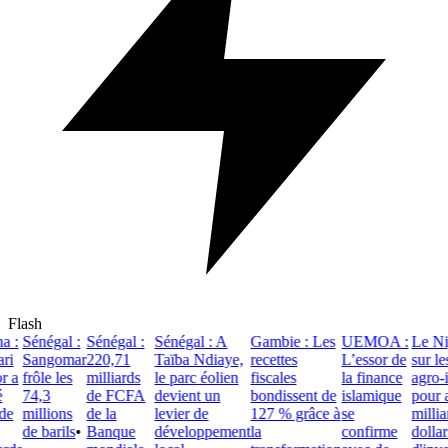
Flash
 :
Sénégal :
Sénégal :
Sénégal : A
Gambie : Les
UEMOA :
Le Nig
i
Sangomar
220,71
Taïba Ndiaye,
recettes
L’essor de
sur les
 a
frôle les
milliards
le parc éolien
fiscales
la finance
agro-in
74,3
de FCFA
devient un
bondissent de
islamique
pour at
e
millions
de la
levier de
127 % grâce à
se
milliar
de barils
•
Banque
développement
la
confirme
dollars