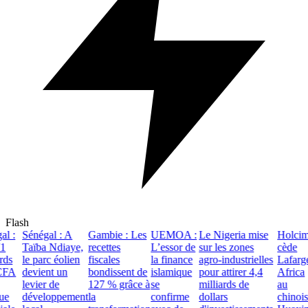
Flash
 :
Sénégal : A
Gambie : Les
UEMOA :
Le Nigeria mise
Holcim
Taïba Ndiaye,
recettes
L’essor de
sur les zones
cède
ds
le parc éolien
fiscales
la finance
agro-industrielles
Lafarge
FA
devient un
bondissent de
islamique
pour attirer 4,4
Africa
levier de
127 % grâce à
se
milliards de
au
e
développement
la
confirme
dollars
chinois