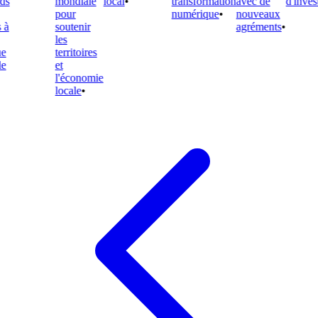
s
mondiale
local
•
transformation
avec de
d'invest
pour
numérique
•
nouveaux
à
soutenir
agréments
•
les
territoires
et
l'économie
locale
•