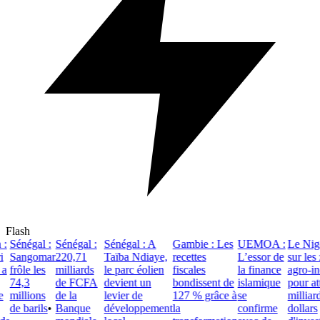
Flash
Sénégal :
Sénégal :
Sénégal : A
Gambie : Les
UEMOA :
Le Niger
Sangomar
220,71
Taïba Ndiaye,
recettes
L’essor de
sur les 
frôle les
milliards
le parc éolien
fiscales
la finance
agro-indu
74,3
de FCFA
devient un
bondissent de
islamique
pour atti
millions
de la
levier de
127 % grâce à
se
milliards
de barils
•
Banque
développement
la
confirme
dollars