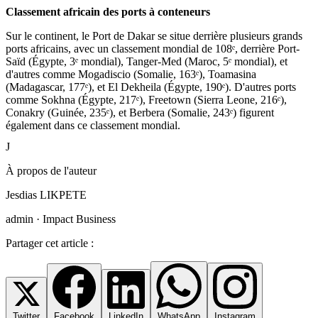
Classement africain des ports à conteneurs
Sur le continent, le Port de Dakar se situe derrière plusieurs grands
ports africains, avec un classement mondial de 108ᵉ, derrière Port-
Saïd (Égypte, 3ᵉ mondial), Tanger-Med (Maroc, 5ᵉ mondial), et
d'autres comme Mogadiscio (Somalie, 163ᵉ), Toamasina
(Madagascar, 177ᵉ), et El Dekheila (Égypte, 190ᵉ). D'autres ports
comme Sokhna (Égypte, 217ᵉ), Freetown (Sierra Leone, 216ᵉ),
Conakry (Guinée, 235ᵉ), et Berbera (Somalie, 243ᵉ) figurent
également dans ce classement mondial.
J
À propos de l'auteur
Jesdias LIKPETE
admin · Impact Business
Partager cet article :
Twitter
Facebook
LinkedIn
WhatsApp
Instagram