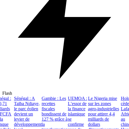
Flash
al :
Sénégal : A
Gambie : Les
UEMOA :
Le Nigeria mise
Holci
71
Taïba Ndiaye,
recettes
L’essor de
sur les zones
cède
ards
le parc éolien
fiscales
la finance
agro-industrielles
Lafar
FCFA
devient un
bondissent de
islamique
pour attirer 4,4
Africa
levier de
127 % grâce à
se
milliards de
au
que
développement
la
confirme
dollars
chinoi