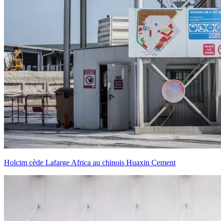
Holcim cède Lafarge Africa au chinois Huaxin Cement