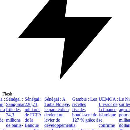
Flash
 :
Sénégal :
Sénégal :
Sénégal : A
Gambie : Les
UEMOA :
Le Nige
i
Sangomar
220,71
Taïba Ndiaye,
recettes
L’essor de
sur les
 a
frôle les
milliards
le parc éolien
fiscales
la finance
agro-in
74,3
de FCFA
devient un
bondissent de
islamique
pour att
e
millions
de la
levier de
127 % grâce à
se
milliar
de barils
•
Banque
développement
la
confirme
dollars