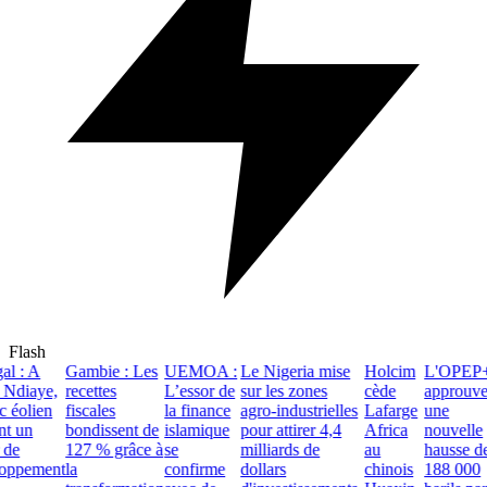
Flash
l : A
Gambie : Les
UEMOA :
Le Nigeria mise
Holcim
L'OPEP+
Ndiaye,
recettes
L’essor de
sur les zones
cède
approuve
 éolien
fiscales
la finance
agro-industrielles
Lafarge
une
t un
bondissent de
islamique
pour attirer 4,4
Africa
nouvelle
de
127 % grâce à
se
milliards de
au
hausse de
ppement
la
confirme
dollars
chinois
188 000