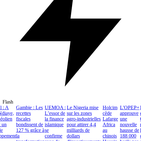
Flash
: A
Gambie : Les
UEMOA :
Le Nigeria mise
Holcim
L'OPEP+
Le
iaye,
recettes
L’essor de
sur les zones
cède
approuve
et 
olien
fiscales
la finance
agro-industrielles
Lafarge
une
G
un
bondissent de
islamique
pour attirer 4,4
Africa
nouvelle
re
127 % grâce à
se
milliards de
au
hausse de
le
pement
la
confirme
dollars
chinois
188 000
co