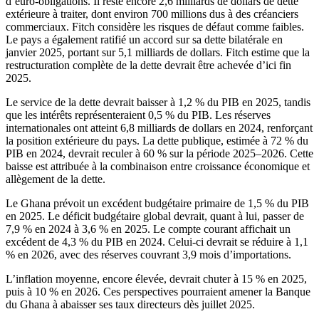
d’euro-obligations. Il reste encore 2,6 milliards de dollars de dette
extérieure à traiter, dont environ 700 millions dus à des créanciers
commerciaux. Fitch considère les risques de défaut comme faibles.
Le pays a également ratifié un accord sur sa dette bilatérale en
janvier 2025, portant sur 5,1 milliards de dollars. Fitch estime que la
restructuration complète de la dette devrait être achevée d’ici fin
2025.
Le service de la dette devrait baisser à 1,2 % du PIB en 2025, tandis
que les intérêts représenteraient 0,5 % du PIB. Les réserves
internationales ont atteint 6,8 milliards de dollars en 2024, renforçant
la position extérieure du pays. La dette publique, estimée à 72 % du
PIB en 2024, devrait reculer à 60 % sur la période 2025–2026. Cette
baisse est attribuée à la combinaison entre croissance économique et
allègement de la dette.
Le Ghana prévoit un excédent budgétaire primaire de 1,5 % du PIB
en 2025. Le déficit budgétaire global devrait, quant à lui, passer de
7,9 % en 2024 à 3,6 % en 2025. Le compte courant affichait un
excédent de 4,3 % du PIB en 2024. Celui-ci devrait se réduire à 1,1
% en 2026, avec des réserves couvrant 3,9 mois d’importations.
L’inflation moyenne, encore élevée, devrait chuter à 15 % en 2025,
puis à 10 % en 2026. Ces perspectives pourraient amener la Banque
du Ghana à abaisser ses taux directeurs dès juillet 2025.