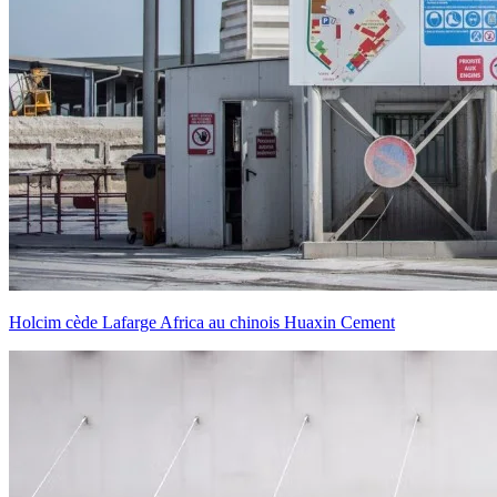
Holcim cède Lafarge Africa au chinois Huaxin Cement