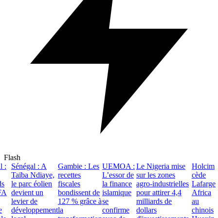
Flash
Sénégal : A
Gambie : Les
UEMOA :
Le Nigeria mise
Holcim
L
Taïba Ndiaye,
recettes
L’essor de
sur les zones
cède
a
le parc éolien
fiscales
la finance
agro-industrielles
Lafarge
u
A
devient un
bondissent de
islamique
pour attirer 4,4
Africa
n
levier de
127 % grâce à
se
milliards de
au
h
développement
la
confirme
dollars
chinois
1