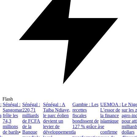
Flash
Sénégal :
Sénégal :
Sénégal : A
Gambie : Les
UEMOA :
Le Nigeri
Sangomar
220,71
Taïba Ndiaye,
recettes
L’essor de
sur les zo
frôle les
milliards
le parc éolien
fiscales
la finance
agro-indus
74,3
de FCFA
devient un
bondissent de
islamique
pour attire
millions
de la
levier de
127 % grâce à
se
milliards 
de barils
•
Banque
développement
la
confirme
dollars