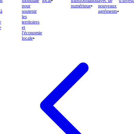
mondiale
local
•
transformation
avec de
d'investis
pour
numérique
•
nouveaux
soutenir
agréments
•
les
territoires
et
l'économie
locale
•