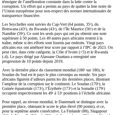
témoigne de l’amélioration constante dans la lutte contre la
corruption. Un effort qui a permis au pays de quitter la liste noire de
l’Union européenne pour non-respect des normes internationales de
transparence financière.
Les Seychelles sont suivies du Cap-Vert (64 points, 35ᵉ), du
Botswana (43ᵉ), du Rwanda (43ᵉ), de l’île Maurice (56ᵉ) et de la
Namibie (59ᵉ). Ce sont les seuls pays qui ont pu obtenir une note
supérieure à 50 points. Les 49 autres pays africains restent à la
traîne, même si des efforts sont fournis par endroits. Vingt pays
africains eux ont amélioré leur score par rapport à l’IPC de 2023. On
peut citer, dans cette catégorie, la Côte d’Ivoire (+5) et le Rwanda
(-4). Le pays dirigé par Alassane Ouattara a enregistré une
progression de 10 points depuis 2019.
Avec la dernière place du classement mondial (180ᵉ sur 180), le
Soudan du Sud est le pays le plus corrompu au monde. Six pays
africains figurent d’ailleurs parmi les dix dernières places, illustrant
l’ampleur de la corruption sur le continent. Le Soudan (170ᵉ), la
Guinée équatoriale (173ᵉ), l’Érythrée (173ᵉ) et la Somalie (179ᵉ)
occupent respectivement les 49ᵉ à 53ᵉ positions à l’échelle africaine.
Pour rappel, au niveau mondial, le Danemark se distingue avec la
première place, obtenant le score le plus élevé (90 points), et ce,
pour la septième année consécutive. La Finlande (88), Singapour