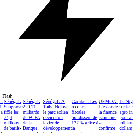
Flash
Sénégal :
Sénégal :
Sénégal : A
Gambie : Les
UEMOA :
Le Niger
Sangomar
220,71
Taïba Ndiaye,
recettes
L’essor de
sur les z
frôle les
milliards
le parc éolien
fiscales
la finance
agro-indu
74,3
de FCFA
devient un
bondissent de
islamique
pour attir
millions
de la
levier de
127 % grâce à
se
milliards
de barils
•
Banque
développement
la
confirme
dollars