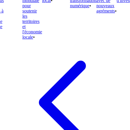
s
mondiale
local
•
transformation
avec de
d'investi
pour
numérique
•
nouveaux
soutenir
agréments
•
les
territoires
et
l'économie
locale
•