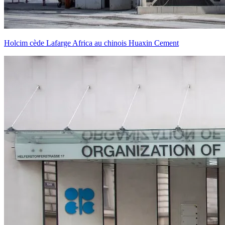
Holcim cède Lafarge Africa au chinois Huaxin Cement