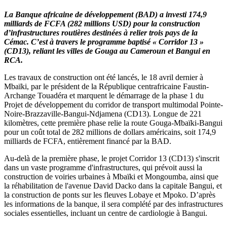
La Banque africaine de développement (BAD) a investi 174,9
milliards de FCFA (282 millions USD) pour la construction
d’infrastructures routières destinées à relier trois pays de la
Cémac. C’est à travers le programme baptisé « Corridor 13 »
(CD13), reliant les villes de Gouga au Cameroun et Bangui en
RCA.
Les travaux de construction ont été lancés, le 18 avril dernier à
Mbaïki, par le président de la République centrafricaine Faustin-
Archange Touadéra et marquent le démarrage de la phase 1 du
Projet de développement du corridor de transport multimodal Pointe-
Noire-Brazzaville-Bangui-Ndjamena (CD13). Longue de 221
kilomètres, cette première phase relie la route Gouga-Mbaïki-Bangui
pour un coût total de 282 millions de dollars américains, soit 174,9
milliards de FCFA, entièrement financé par la BAD.
Au-delà de la première phase, le projet Corridor 13 (CD13) s'inscrit
dans un vaste programme d'infrastructures, qui prévoit aussi la
construction de voiries urbaines à Mbaïki et Mongoumba, ainsi que
la réhabilitation de l'avenue David Dacko dans la capitale Bangui, et
la construction de ponts sur les fleuves Lobaye et Mpoko. D’après
les informations de la banque, il sera complété par des infrastructures
sociales essentielles, incluant un centre de cardiologie à Bangui.