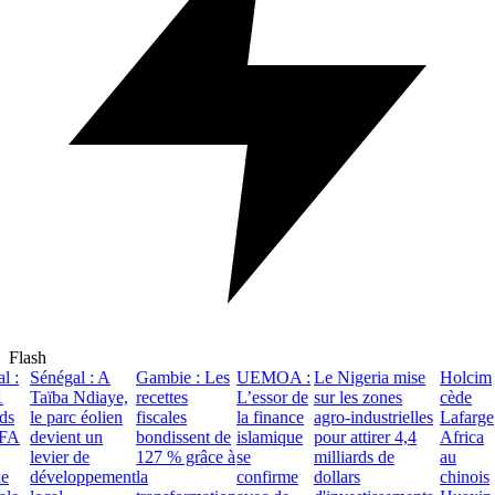
Flash
 :
Sénégal : A
Gambie : Les
UEMOA :
Le Nigeria mise
Holcim
Taïba Ndiaye,
recettes
L’essor de
sur les zones
cède
s
le parc éolien
fiscales
la finance
agro-industrielles
Lafarge
A
devient un
bondissent de
islamique
pour attirer 4,4
Africa
levier de
127 % grâce à
se
milliards de
au
développement
la
confirme
dollars
chinois